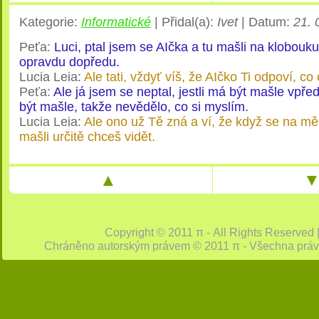
Kategorie
:
Informatické
|
Přidal(a)
:
Ivet
|
Datum
:
21. 
Peťa:
Luci, ptal jsem se AIčka a tu mašli na klobouk
opravdu dopředu.
Lucia Leia:
Ale tati, vždyť víš, že AIčko Ti odpoví, co
Peťa:
Ale já jsem se neptal, jestli má být mašle vpře
být mašle, takže nevědělo, co si myslím.
Lucia Leia:
Ale ono už Tě zná a ví, že když se na mě 
mašli určitě chceš vidět.
▲
Copyright © 2011 π - All Rights Reserved
Chráněno autorským právem © 2011 π - Všechna prá